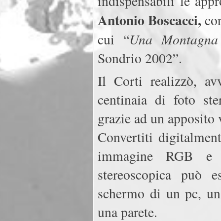
indispensabili le appr
Antonio Boscacci,
con
Una Montagna 
cui “
Sondrio 2002”.
Il Corti realizzò, av
centinaia di foto ste
grazie ad un apposito 
Convertiti digitalmen
immagine RGB e ind
stereoscopica può e
schermo di un pc, un
una parete.