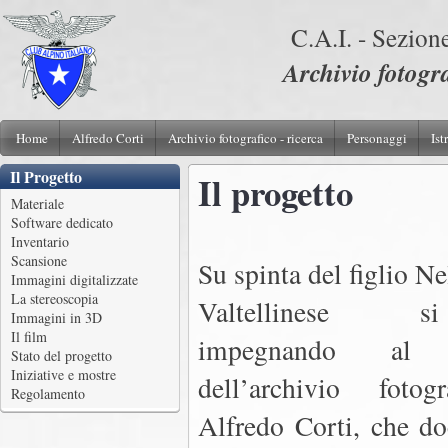
C.A.I. - Sezion
Archivio foto
Home
Alfredo Corti
Archivio fotografico - ricerca
Personaggi
Ist
Il Progetto
Il progetto
Materiale
Software dedicato
Inventario
Scansione
S
u spinta del figlio Ne
Immagini digitalizzate
La stereoscopia
Valtellinese 
Immagini in 3D
Il film
impegnando al r
Stato del progetto
Iniziative e mostre
dell’archivio fotog
Regolamento
Alfredo Corti, che d